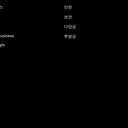
스
안전
보안
다양성
Business
투명성
ght