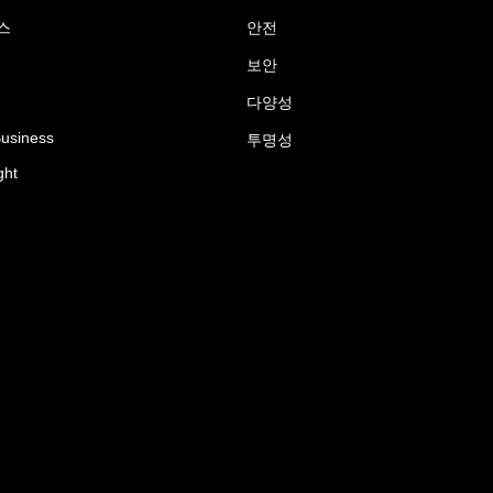
스
안전
보안
다양성
Business
투명성
ght