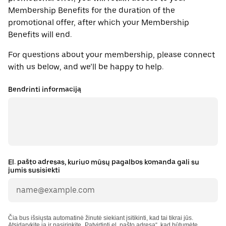
Membership Benefits for the duration of the
promotional offer, after which your Membership
Benefits will end.
For questions about your membership, please connect
with us below, and we’ll be happy to help.
Bendrinti informaciją
El. pašto adresas, kuriuo mūsų pagalbos komanda gali su
jumis susisiekti
Čia bus išsiųsta automatinė žinutė siekiant įsitikinti, kad tai tikrai jūs.
Atsidarykite ją ir pasirinkite „Patvirtinti el. pašto adresą“, kad būtumėte