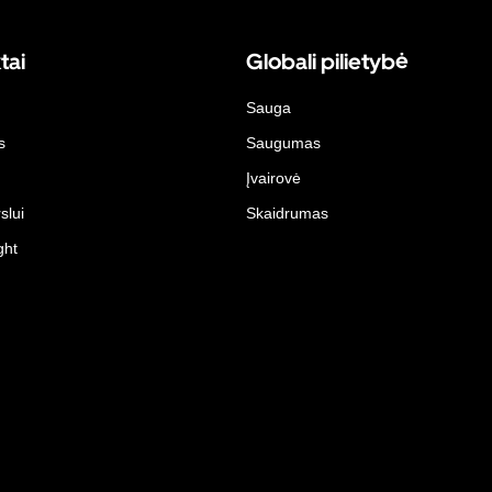
tai
Globali pilietybė
Sauga
s
Saugumas
Įvairovė
slui
Skaidrumas
ght