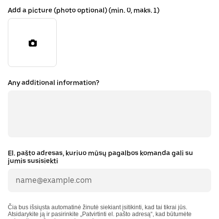
Add a picture (photo optional) (min. 0, maks. 1)
Any additional information?
El. pašto adresas, kuriuo mūsų pagalbos komanda gali su
jumis susisiekti
Čia bus išsiųsta automatinė žinutė siekiant įsitikinti, kad tai tikrai jūs.
Atsidarykite ją ir pasirinkite „Patvirtinti el. pašto adresą“, kad būtumėte