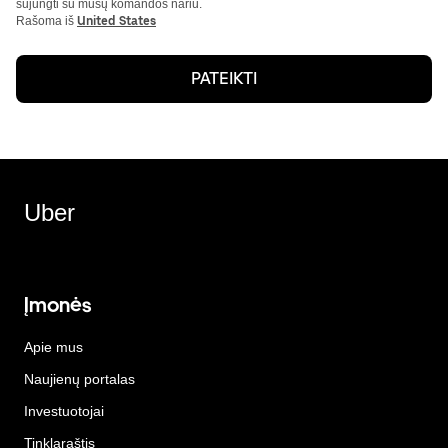
sujungti su mūsų komandos nariu.
Rašoma iš
United States
PATEIKTI
Uber
Įmonės
Apie mus
Naujienų portalas
Investuotojai
Tinklaraštis