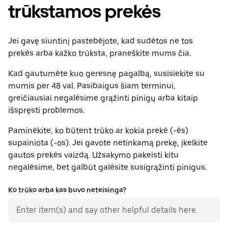
trūkstamos prekės
Jei gavę siuntinį pastebėjote, kad sudėtos ne tos
prekės arba kažko trūksta, praneškite mums čia.
Kad gautumėte kuo geresnę pagalbą, susisiekite su
mumis per 48 val. Pasibaigus šiam terminui,
greičiausiai negalėsime grąžinti pinigų arba kitaip
išspręsti problemos.
Paminėkite, ko būtent trūko ar kokia prekė (-ės)
supainiota (-os). Jei gavote netinkamą prekę, įkelkite
gautos prekės vaizdą. Užsakymo pakeisti kitu
negalėsime, bet galbūt galėsite susigrąžinti pinigus.
Ko trūko arba kas buvo neteisinga?