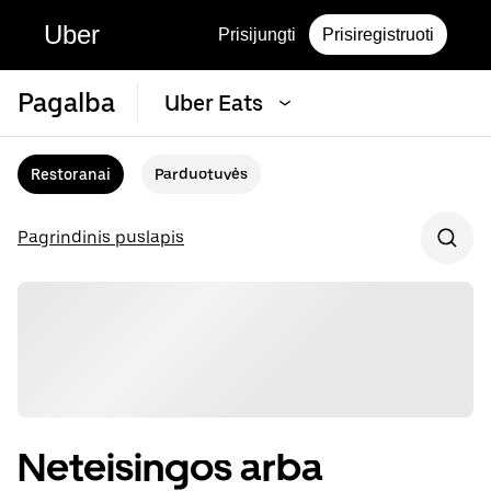
Uber
Prisijungti
Prisiregistruoti
Pagalba
Uber Eats
Restoranai
Parduotuvės
Pagrindinis puslapis
Neteisingos arba