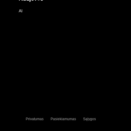
AI
Privatumas
Pasiekiamumas
Sąlygos