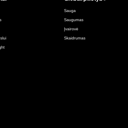
Sauga
s
Saugumas
Įvairovė
slui
Skaidrumas
ght