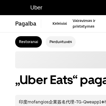
Uber
Vairavimas ir
Pagalba
Keleiviai
pristatymas
Restoranai
Parduotuvės
„Uber Eats“ paga