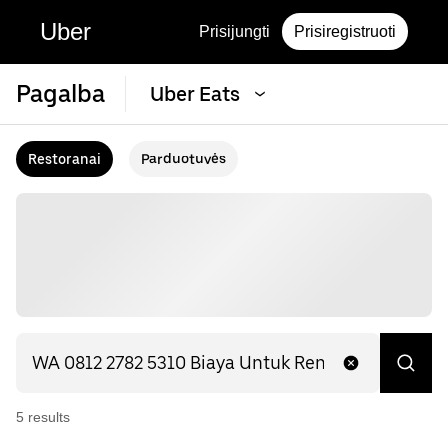
Uber
Prisijungti
Prisiregistruoti
Pagalba
Uber Eats
Restoranai
Parduotuvės
5
result
s