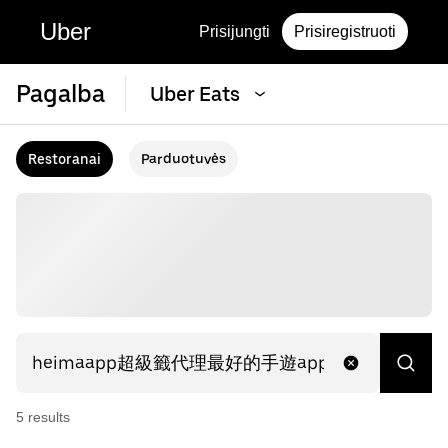
Uber
Prisijungti
Prisiregistruoti
Pagalba
Uber Eats
Restoranai
Parduotuvės
5
result
s