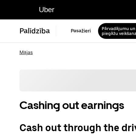
Uber
Pārvadājumu un
Palīdzība
Pasažieri
piegāžu veikšan
Mājas
Cashing out earnings
Cash out through the dri