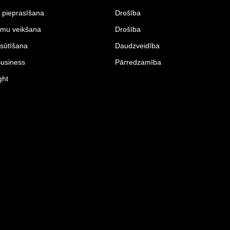
 pieprasīšana
Drošība
umu veikšana
Drošība
sūtīšana
Daudzveidība
Business
Pārredzamība
ght