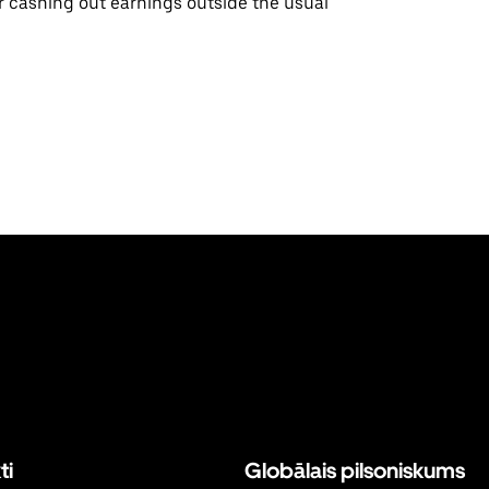
or cashing out earnings outside the usual
ti
Globālais pilsoniskums