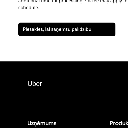
additional time for processing. * A fee may apply f
schedule.
Piesakies, lai saņemtu palīdzību
Uber
Uzņēmums
Produk