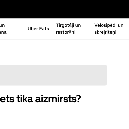
un
Tirgotāji un
Velosipēdi un
Uber Eats
ana
restorāni
skrejriteņi
ts tika aizmirsts?