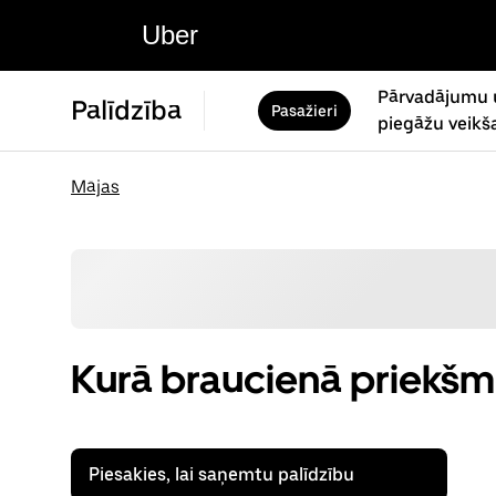
Uber
Pārvadājumu 
Palīdzība
Pasažieri
piegāžu veikš
Mājas
Kurā braucienā priekšme
Piesakies, lai saņemtu palīdzību