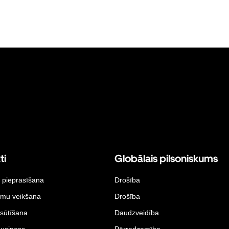
ti
Globālais pilsoniskums
 pieprasīšana
Drošība
umu veikšana
Drošība
sūtīšana
Daudzveidība
Business
Pārredzamība