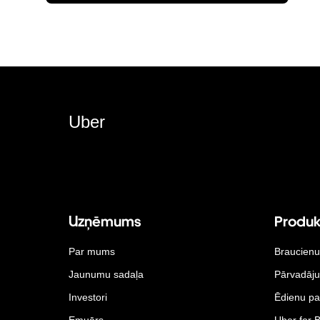
Uber
Uzņēmums
Produk
Par mums
Braucienu
Jaunumu sadaļa
Pārvadāj
Investori
Ēdienu pa
Emuārs
Uber for 