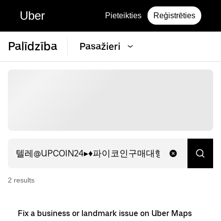
Uber
Pieteikties
Reģistrēties
Palīdzība
Pasažieri
2
result
s
Fix a business or landmark issue on Uber Maps