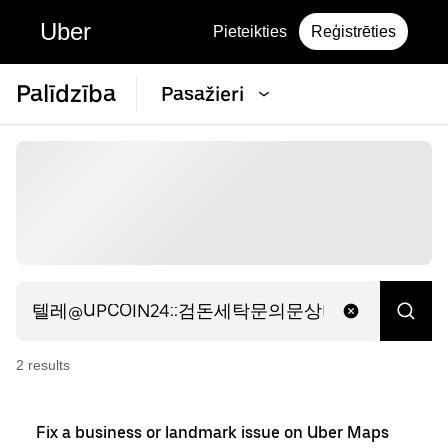
Uber
Pieteikties
Reģistrēties
Palīdzība
Pasažieri
2
result
s
Fix a business or landmark issue on Uber Maps