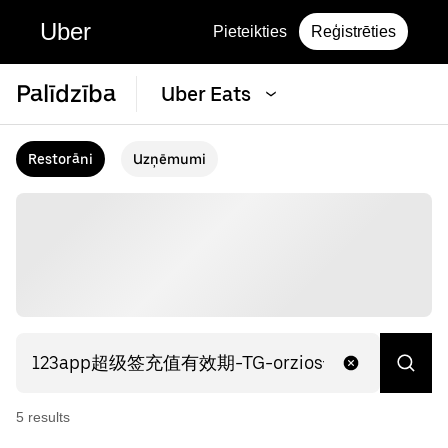
Uber
Pieteikties
Reģistrēties
Palīdzība
Uber Eats
Restorāni
Uzņēmumi
5
result
s