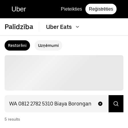
Uber
Pieteikties
Reģistrēties
Palīdzība
Uber Eats
Restorāni
Uzņēmumi
5
result
s