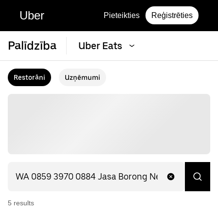
Uber
Pieteikties
Reģistrēties
Palīdzība
Uber Eats
Restorāni
Uzņēmumi
5
result
s