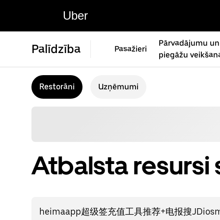
Uber
Pārvadājumu un
Palīdzība
Pasažieri
piegāžu veikšan
Restorāni
Uzņēmumi
Atbalsta resursi 