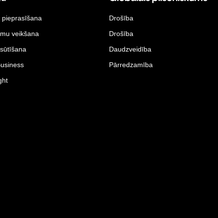
 pieprasīšana
Drošība
umu veikšana
Drošība
sūtīšana
Daudzveidība
Business
Pārredzamība
ght