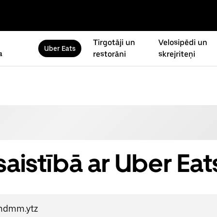
Tirgotāji un
Velosipēdi un
Uber Eats
a
restorāni
skrejriteņi
saistībā ar Uber Eat