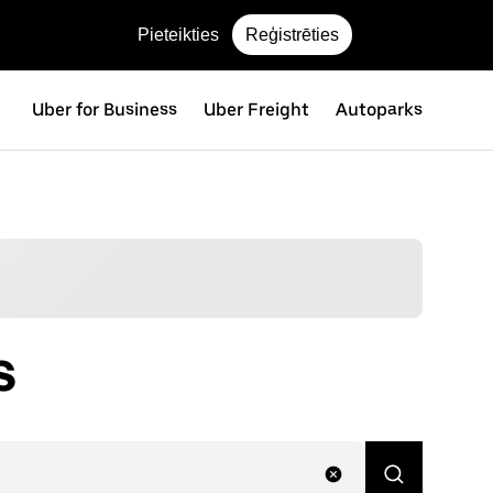
Pieteikties
Reģistrēties
Uber for Business
Uber Freight
Autoparks
s