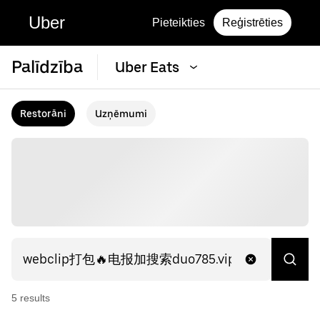
Uber
Pieteikties
Reģistrēties
Palīdzība
Uber Eats
Restorāni
Uzņēmumi
5
result
s