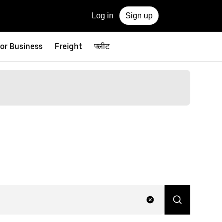
Log in
Sign up
for Business
Freight
फ्लीट