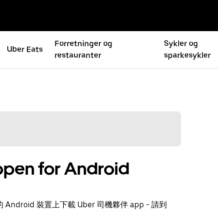
Forretninger og
Sykler og
Uber Eats
restauranter
sparkesykler
ppen for Android
ndroid 裝置上下載 Uber 司機夥伴 app - 請到