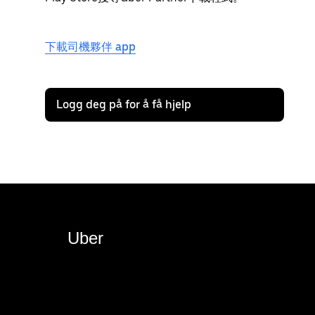
下載司機夥伴 app
Logg deg på for å få hjelp
Uber