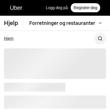
Uber
Logg deg på
Registrer deg
Hjelp
Forretninger og restauranter
Hjem