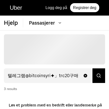
Uber
Logg deg på
Registrer deg
Hjelp
Passasjerer
3
result
s
Løs et problem med en bedrift eller landemerke på