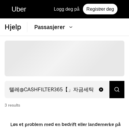
Uber
Logg deg på
Registrer deg
Hjelp
Passasjerer
3
result
s
Løs et problem med en bedrift eller landemerke på