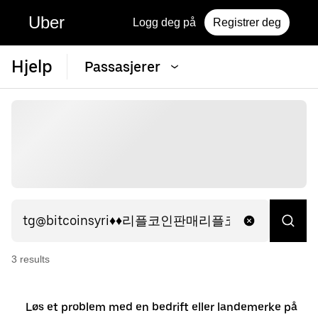
Uber
Logg deg på
Registrer deg
Hjelp
Passasjerer
3
result
s
Løs et problem med en bedrift eller landemerke på