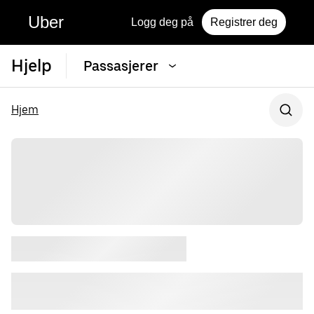
Uber
Logg deg på
Registrer deg
Hjelp
Passasjerer
Hjem