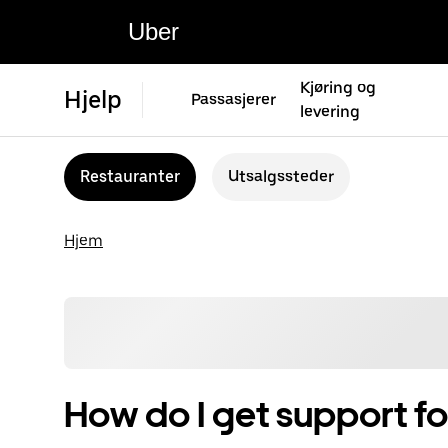
Uber
Kjøring og
Hjelp
Passasjerer
levering
Restauranter
Utsalgssteder
Hjem
How do I get support fo