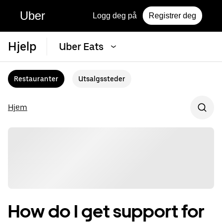
Uber
Logg deg på
Registrer deg
Hjelp
Uber Eats
Restauranter
Utsalgssteder
Hjem
How do I get support for