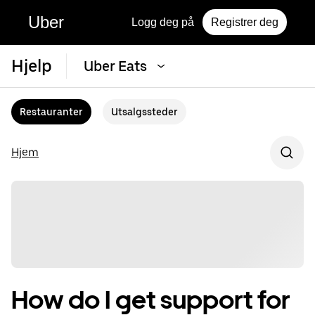
Uber
Logg deg på
Registrer deg
Hjelp
Uber Eats
Restauranter
Utsalgssteder
Hjem
How do I get support for