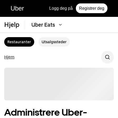
Uber
Logg deg på
Registrer deg
Hjelp
Uber Eats
Restauranter
Utsalgssteder
Hjem
Administrere Uber-