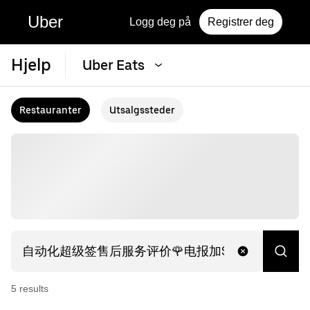
Uber
Logg deg på
Registrer deg
Hjelp
Uber Eats
Restauranter
Utsalgssteder
5
result
s