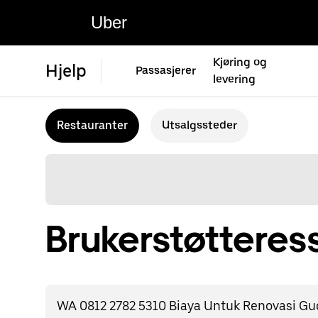
Uber
Kjøring og
Hjelp
Passasjerer
levering
Restauranter
Utsalgssteder
Brukerstøtteress