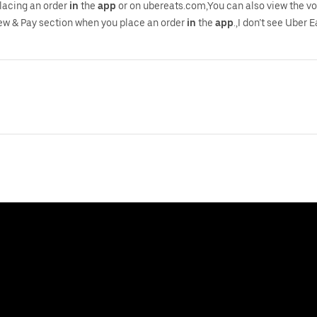
lacing an order
in
the
app
or on ubereats.com,You can also view the v
ew & Pay section when you place an order
in
the
app
.,I don’t see Uber