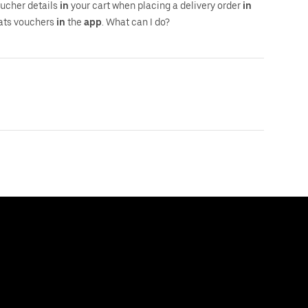
oucher details
in
your cart when placing a delivery order
in
 Eats vouchers
in
the
app
. What can I do?