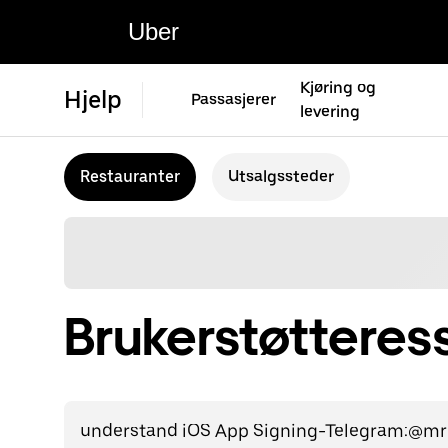
Uber
Kjøring og
Hjelp
Passasjerer
levering
Restauranter
Utsalgssteder
Brukerstøtteress