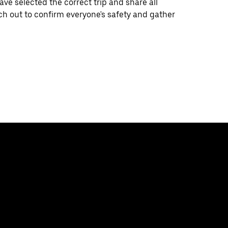
e selected the correct trip and share all
ch out to confirm everyone's safety and gather