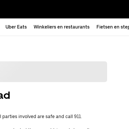
Uber Eats
Winkeliers en restaurants
Fietsen en ste
had
 parties involved are safe and call 911.