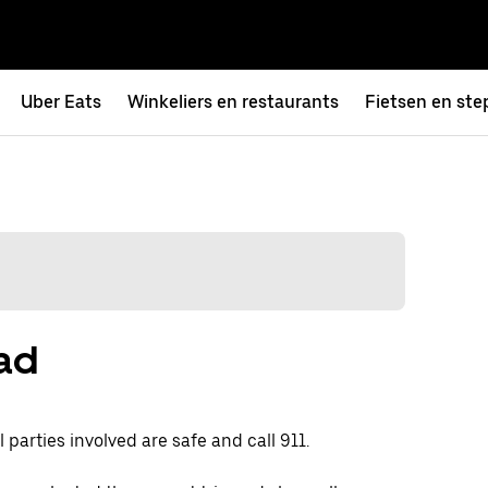
Uber Eats
Winkeliers en restaurants
Fietsen en ste
had
 parties involved are safe and call 911.