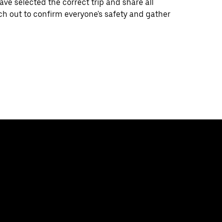
e selected the correct trip and share all
ch out to confirm everyone's safety and gather