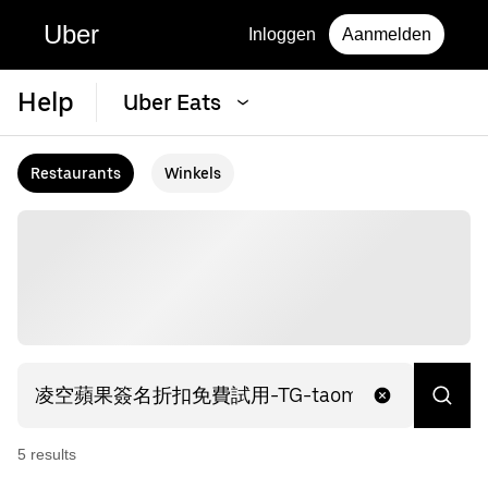
Uber
Inloggen
Aanmelden
Help
Uber Eats
Restaurants
Winkels
5
result
s