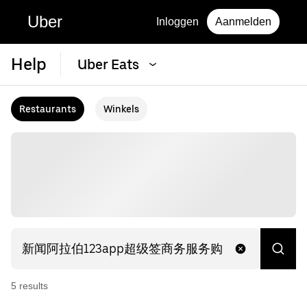
Uber
Inloggen
Aanmelden
Help
Uber Eats
Restaurants
Winkels
5
result
s