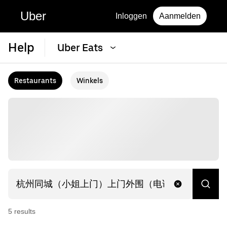
Uber
Inloggen
Aanmelden
Help
Uber Eats
Restaurants
Winkels
5
result
s