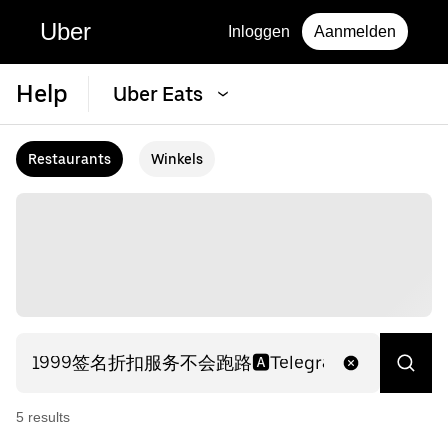
Uber
Inloggen
Aanmelden
Help
Uber Eats
Restaurants
Winkels
5
result
s