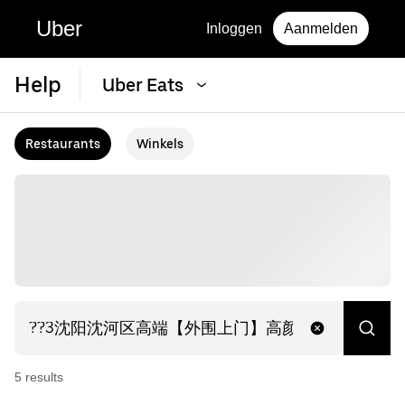
Uber
Inloggen
Aanmelden
Help
Uber Eats
Restaurants
Winkels
5
result
s