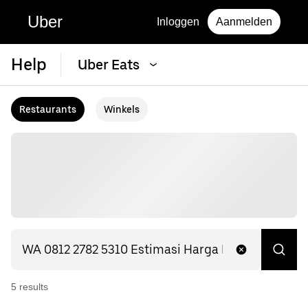
Uber
Inloggen
Aanmelden
Help
Uber Eats
Restaurants
Winkels
5
result
s