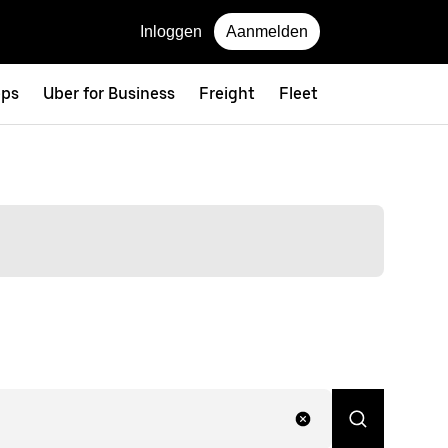
Inloggen
Aanmelden
eps
Uber for Business
Freight
Fleet