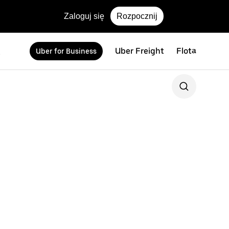
Zaloguj się
Rozpocznij
Uber Freight
Flota
Uber for Business
i