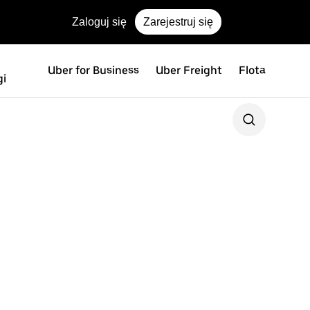
Zaloguj się
Zarejestruj się
Uber for Business
Uber Freight
Flota
gi