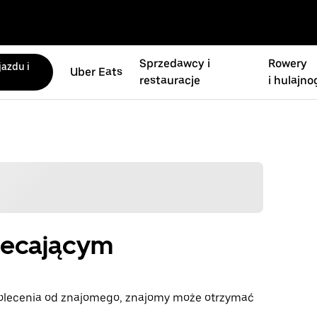
Sprzedawcy i
Rowery
azdu i
Uber Eats
restauracje
i hulajno
olecającym
 polecenia od znajomego, znajomy może otrzymać