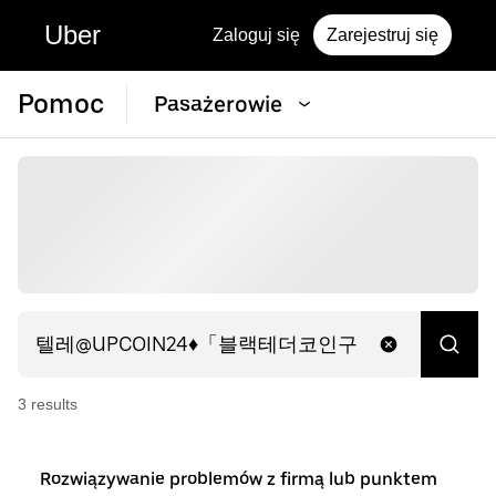
Uber
Zaloguj się
Zarejestruj się
Pomoc
Pasażerowie
3
result
s
Rozwiązywanie problemów z firmą lub punktem