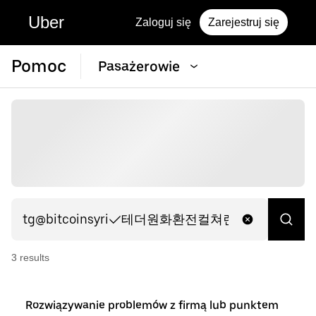
Uber
Zaloguj się
Zarejestruj się
Pomoc
Pasażerowie
3
result
s
Rozwiązywanie problemów z firmą lub punktem