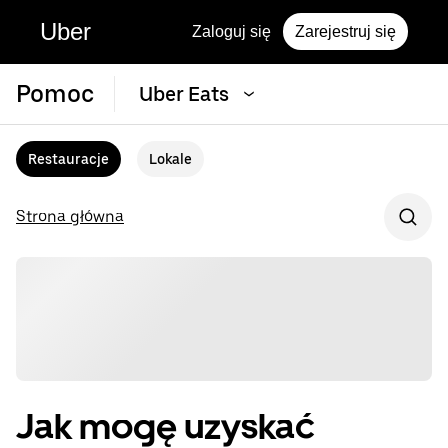
Uber
Zaloguj się
Zarejestruj się
Pomoc
Uber Eats
Restauracje
Lokale
Strona główna
Jak mogę uzyskać