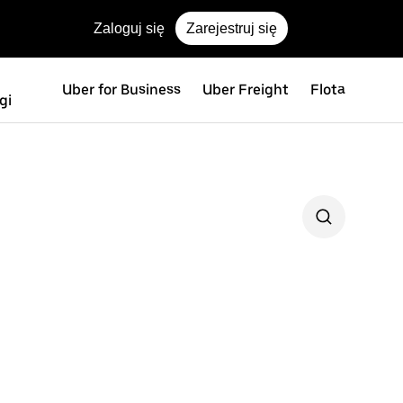
Zaloguj się
Zarejestruj się
Uber for Business
Uber Freight
Flota
gi