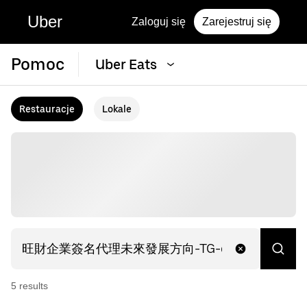
Uber
Zaloguj się
Zarejestruj się
Pomoc
Uber Eats
Restauracje
Lokale
5
result
s