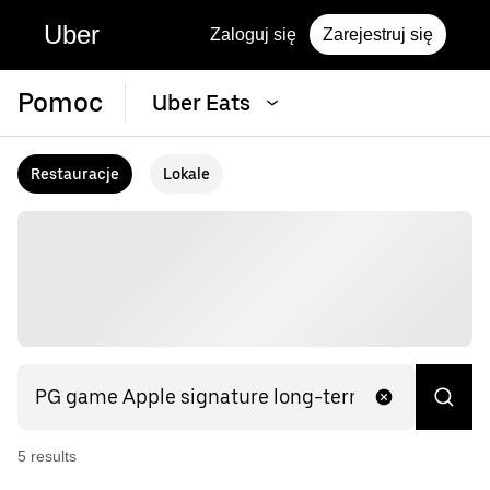
Uber
Zaloguj się
Zarejestruj się
Pomoc
Uber Eats
Restauracje
Lokale
5
result
s