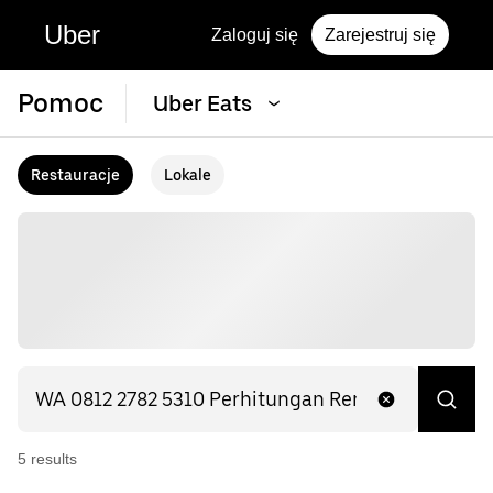
Uber
Zaloguj się
Zarejestruj się
Pomoc
Uber Eats
Restauracje
Lokale
5
result
s