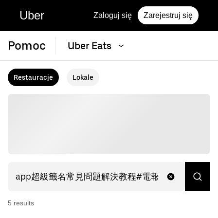
Uber
Zaloguj się
Zarejestruj się
Pomoc
Uber Eats
Restauracje
Lokale
5
result
s